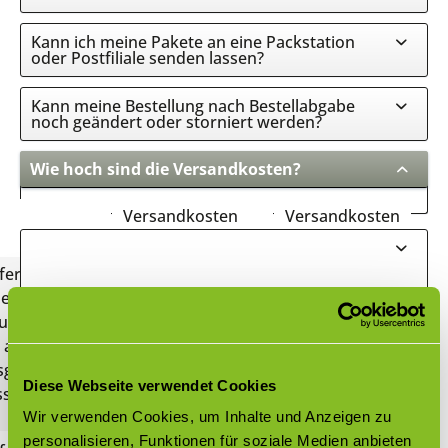
Kann ich meine Pakete an eine Packstation
oder Postfiliale senden lassen?
Kann meine Bestellung nach Bestellabgabe
noch geändert oder storniert werden?
Wie hoch sind die Versandkosten?
Versandkosten
Versandkosten
frei ab
€ 14,95
€ 750,00
eferung
nerhalb
utschlands
 alle Artikel,
sgenommen
Diese Webseite verwendet Cookies
ssees
Wir verwenden Cookies, um Inhalte und Anzeigen zu
personalisieren, Funktionen für soziale Medien anbieten