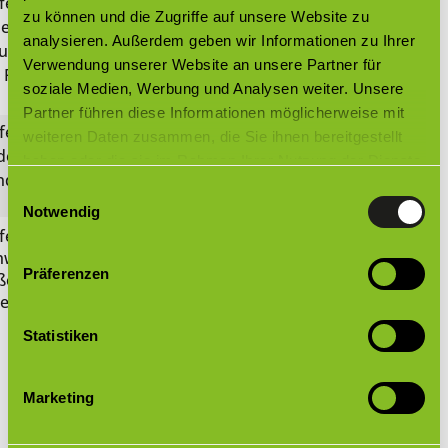
versandkostenfrei
eferung
zu können und die Zugriffe auf unsere Website zu
nerhalb
analysieren. Außerdem geben wir Informationen zu Ihrer
utschlands
Verwendung unserer Website an unsere Partner für
 Plissees
soziale Medien, Werbung und Analysen weiter. Unsere
Partner führen diese Informationen möglicherweise mit
€ 35,00
€ 750,00
ferung in
weiteren Daten zusammen, die Sie ihnen bereitgestellt
dere EU-
haben oder die sie im Rahmen Ihrer Nutzung der Dienste
nder
gesammelt haben.
Einwilligungsauswahl
Notwendig
ferung in die
auf Anfrage
auf Anfrage
hweiz,
Präferenzen
ßerhalb EU,
sellieferungen
Erhalte ich eine Versandbestätigung?
Statistiken
Kann ich eine abweichende Lieferadresse
anlegen?
Marketing