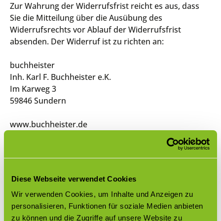
Zur Wahrung der Widerrufsfrist reicht es aus, dass
Sie die Mitteilung über die Ausübung des
Widerrufsrechts vor Ablauf der Widerrufsfrist
absenden. Der Widerruf ist zu richten an:
buchheister
Inh. Karl F. Buchheister e.K.
Im Karweg 3
59846 Sundern
www.buchheister.de
E-Mail: info@buchheister.de
Diese Webseite verwendet Cookies
Tel: 49(0)2933 9762-60
Fax: 49(0)2933 9762-30
Wir verwenden Cookies, um Inhalte und Anzeigen zu
personalisieren, Funktionen für soziale Medien anbieten
zu können und die Zugriffe auf unsere Website zu