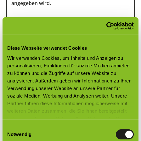
angegeben wird.
Warum gibt es 1- oder 2-Laufstangen und
wofür eignen sich diese?
Diese Webseite verwendet Cookies
Was ist der Unterschied zwischen Clic-Gleitern,
X-Gleitern, etc.?
Wir verwenden Cookies, um Inhalte und Anzeigen zu
personalisieren, Funktionen für soziale Medien anbieten
Was sind die Vorteile von einem
zu können und die Zugriffe auf unsere Website zu
Innenlaufsystem?
analysieren. Außerdem geben wir Informationen zu Ihrer
Verwendung unserer Website an unsere Partner für
Wie viele Träger oder Gleiter sind bei meiner
konfigurierten cubic Gardinenstange
soziale Medien, Werbung und Analysen weiter. Unsere
enthalten?
Partner führen diese Informationen möglicherweise mit
weiteren Daten zusammen, die Sie ihnen bereitgestellt
Welches Zubehör ist bei der cubic
haben oder die sie im Rahmen Ihrer Nutzung der Dienste
Gardinenstange enthalten?
gesammelt haben.
Einwilligungsauswahl
Notwendig