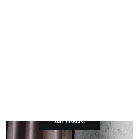
Rundrohr Garnitur
urban
∅20mm
zum Produkt