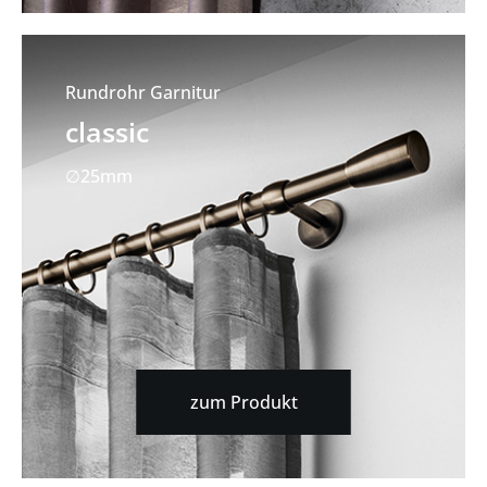
Rundrohr Garnitur
classic
∅25mm
zum Produkt