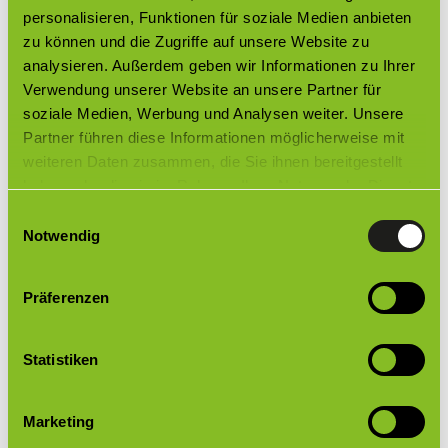
personalisieren, Funktionen für soziale Medien anbieten
Kann ich meine Pakete an eine Packstation
oder Postfiliale senden lassen?
zu können und die Zugriffe auf unsere Website zu
analysieren. Außerdem geben wir Informationen zu Ihrer
Kann meine Bestellung nach Bestellabgabe
Verwendung unserer Website an unsere Partner für
noch geändert oder storniert werden?
soziale Medien, Werbung und Analysen weiter. Unsere
Partner führen diese Informationen möglicherweise mit
Wie hoch sind die Versandkosten?
weiteren Daten zusammen, die Sie ihnen bereitgestellt
haben oder die sie im Rahmen Ihrer Nutzung der Dienste
Erhalte ich eine Versandbestätigung?
gesammelt haben.
Einwilligungsauswahl
Notwendig
Kann ich eine abweichende Lieferadresse
anlegen?
Präferenzen
Service
Statistiken
Ich habe Fragen zu einzelnen Produkten.
Besteht die Möglichkeit einer telefonischen
Beratung?
Marketing
Wie kontaktiere ich den Kundenservice?